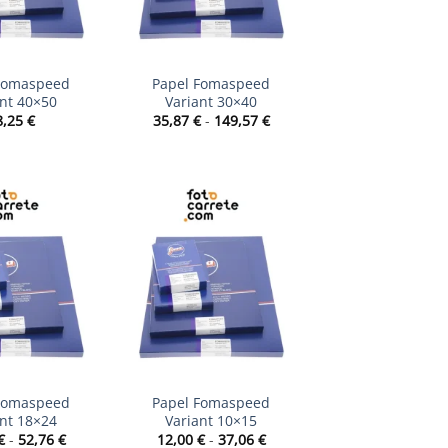
+
Fomaspeed
Papel Fomaspeed
ant 40×50
Variant 30×40
Rango
8,25
€
35,87
€
-
149,57
€
de
precios:
desde
35,87 €
hasta
149,57 €
+
Fomaspeed
Papel Fomaspeed
ant 18×24
Variant 10×15
Rango
Rango
€
-
52,76
€
12,00
€
-
37,06
€