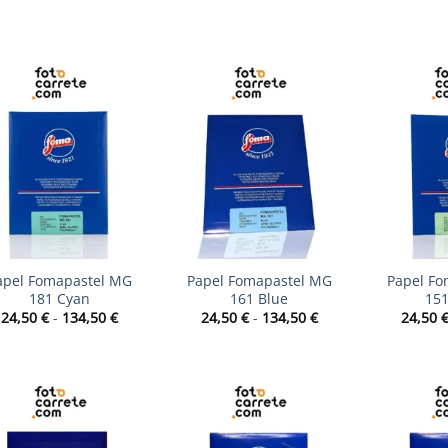
precios:
precios:
desde
desde
89,00 €
86,00 €
hasta
hasta
129,00 €
125,00 €
+
+
apel Fomapastel MG
Papel Fomapastel MG
Papel Fo
181 Cyan
161 Blue
151
Rango
Rango
24,50
€
-
134,50
€
24,50
€
-
134,50
€
24,50
de
de
precios:
precios:
desde
desde
24,50 €
24,50 €
hasta
hasta
134,50 €
134,50 €