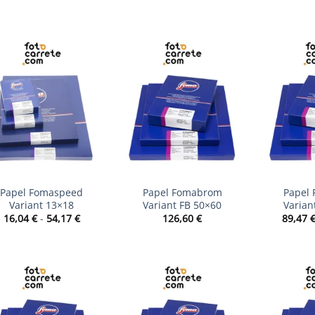
de
de
precios:
precios:
desde
desde
46,65 €
32,86 €
hasta
hasta
92,93 €
126,86 €
+
+
Papel Fomaspeed
Papel Fomabrom
Papel
Variant 13×18
Variant FB 50×60
Varian
Rango
16,04
€
-
54,17
€
126,60
€
89,47
de
precios:
desde
16,04 €
hasta
54,17 €