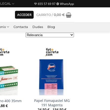
💚 655 57 69 97 🟢 WhatsApp
LEGAL
ACCEDER
CARRITO /
0,00
€
nix
Contacta
Dudas
Blog
+
Papel Fomapastel MG
ho 400 35mm
191 Magenta
,88
€
Rango
24,50
€
-
134,50
€