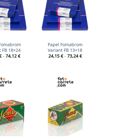
+
 Fomabrom
Papel Fomabrom
t FB 18×24
Variant FB 13×18
Rango
Rango
€
-
74,12
€
24,15
€
-
73,24
€
de
de
precios:
precios:
desde
desde
38,54 €
24,15 €
hasta
hasta
74,12 €
73,24 €
+