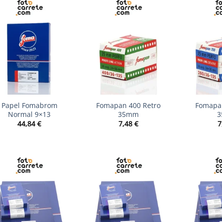
+
+
Papel Fomabrom
Fomapan 400 Retro
Fomapan
Normal 9×13
35mm
44,84
€
7,48
€
7