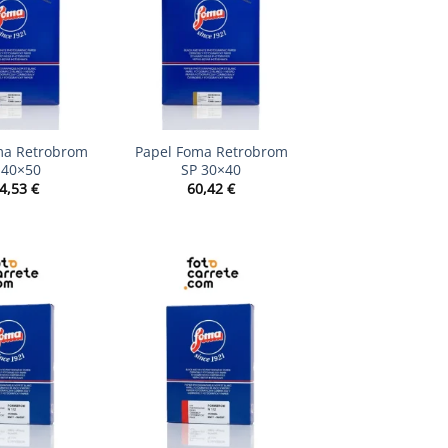
+
ma Retrobrom
Papel Foma Retrobrom
 40×50
SP 30×40
4,53
€
60,42
€
+