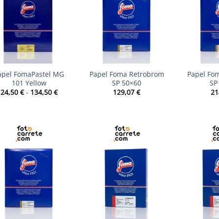
+
+
apel FomaPastel MG
Papel Foma Retrobrom
Papel Fo
101 Yellow
SP 50×60
SP
Rango
24,50
€
-
134,50
€
129,07
€
21
de
precios:
desde
24,50 €
hasta
134,50 €
+
+