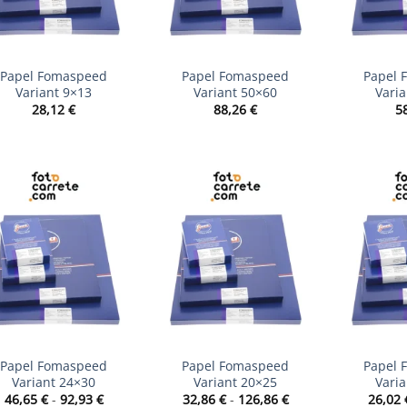
+
+
Papel Fomaspeed
Papel Fomaspeed
Papel 
Variant 9×13
Variant 50×60
Vari
28,12
€
88,26
€
5
+
+
Papel Fomaspeed
Papel Fomaspeed
Papel 
Variant 24×30
Variant 20×25
Vari
Rango
Rango
46,65
€
-
92,93
€
32,86
€
-
126,86
€
26,02