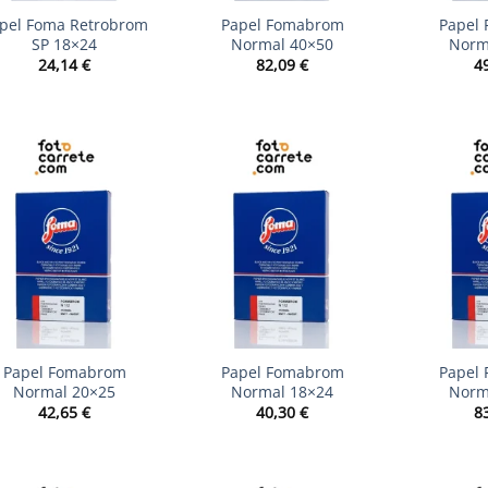
pel Foma Retrobrom
Papel Fomabrom
Papel
SP 18×24
Normal 40×50
Norm
24,14
€
82,09
€
4
+
+
Papel Fomabrom
Papel Fomabrom
Papel
Normal 20×25
Normal 18×24
Norm
42,65
€
40,30
€
8