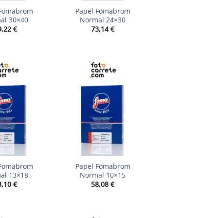
 Fomabrom
Papel Fomabrom
al 30×40
Normal 24×30
9,22
€
73,14
€
+
 Fomabrom
Papel Fomabrom
al 13×18
Normal 10×15
3,10
€
58,08
€