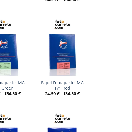
de
precios:
desde
24,50 €
hasta
134,50 €
+
mapastel MG
Papel Fomapastel MG
 Green
171 Red
Rango
Rango
€
-
134,50
€
24,50
€
-
134,50
€
de
de
precios:
precios:
desde
desde
24,50 €
24,50 €
hasta
hasta
134,50 €
134,50 €