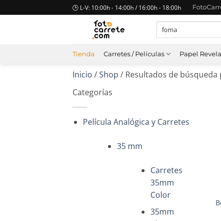
Saltar
🕒 L-V: 10:00h - 14:00h / 16:00h - 18:00h
FotoCar
al
Buscar
contenido
por:
Tienda
Carretes / Películas
Papel Revel
Inicio
/
Shop
/
Resultados de búsqueda 
Categorías
Película Analógica y Carretes
35 mm
Carretes
35mm
+
Color
B
35mm