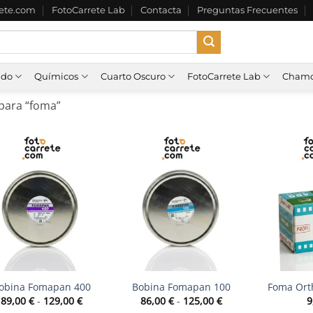
rete.com
FotoCarrete Lab
Contacta
Preguntas Frecuentes
ado
Químicos
Cuarto Oscuro
FotoCarrete Lab
Chamo
para “foma”
+
+
obina Fomapan 400
Bobina Fomapan 100
Foma Ort
Rango
Rango
89,00
€
-
129,00
€
86,00
€
-
125,00
€
9
de
de