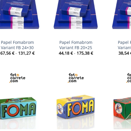
+
+
Papel Fomabrom
Papel Fomabrom
Papel
Variant FB 24×30
Variant FB 20×25
Varian
Rango
Rango
67,56
€
-
131,27
€
44,18
€
-
175,38
€
38,54
de
de
precios:
precios:
desde
desde
67,56 €
44,18 €
hasta
hasta
131,27 €
175,38 €
+
+