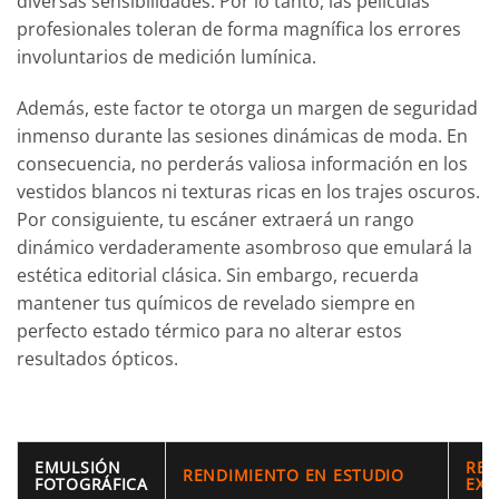
diversas sensibilidades. Por lo tanto, las películas
profesionales toleran de forma magnífica los errores
involuntarios de medición lumínica.
Además, este factor te otorga un margen de seguridad
inmenso durante las sesiones dinámicas de moda. En
consecuencia, no perderás valiosa información en los
vestidos blancos ni texturas ricas en los trajes oscuros.
Por consiguiente, tu escáner extraerá un rango
dinámico verdaderamente asombroso que emulará la
estética editorial clásica. Sin embargo, recuerda
mantener tus químicos de revelado siempre en
perfecto estado térmico para no alterar estos
resultados ópticos.
EMULSIÓN
REN
RENDIMIENTO EN ESTUDIO
FOTOGRÁFICA
EXT