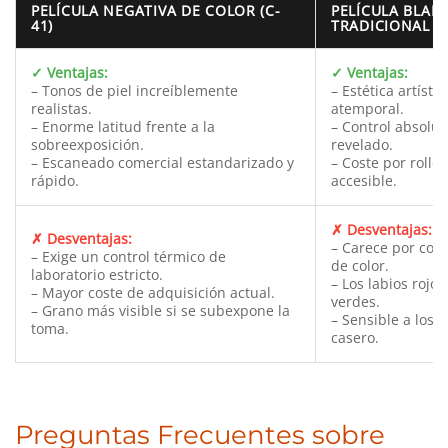
PELÍCULA NEGATIVA DE COLOR (C-
PELÍCULA BLAN
41)
TRADICIONAL
✓ Ventajas:
✓ Ventajas:
– Tonos de piel increíblemente
– Estética artísti
realistas.
atemporal.
– Enorme latitud frente a la
– Control absolut
sobreexposición.
revelado.
– Escaneado comercial estandarizado y
– Coste por roll
rápido.
accesible.
✗ Desventajas:
✗ Desventajas:
– Carece por com
– Exige un control térmico de
de color.
laboratorio estricto.
– Los labios rojos
– Mayor coste de adquisición actual.
verdes.
– Grano más visible si se subexpone la
– Sensible a los 
toma.
casero.
Preguntas Frecuentes sobre