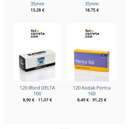
35mm
35mm
13,28
€
18,75
€
120 Ilford DELTA
120 Kodak Portra
100
160
Rango
Rango
8,90
€
-
11,07
€
8,49
€
-
91,25
€
de
de
precios:
precios:
desde
desde
8,90 €
8,49 €
hasta
hasta
11,07 €
91,25 €