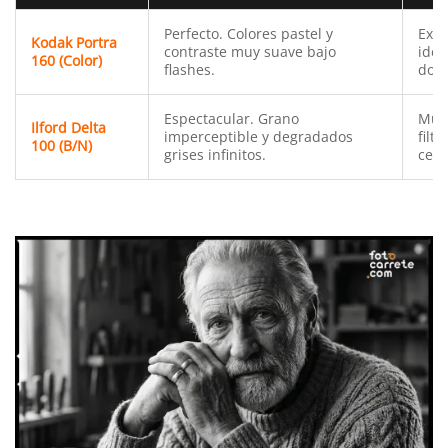
Perfecto. Colores pastel y
Exce
Kodak Portra
contraste muy suave bajo
idea
160 (Color)
flashes.
dora
Espectacular. Grano
Muy
Ilford Delta
imperceptible y degradados
filtr
100 (B/N)
grises infinitos.
ceni