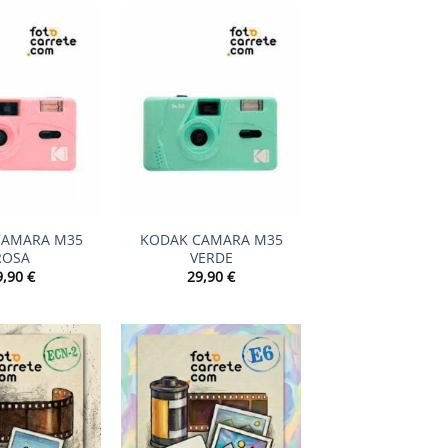
+
CAMARA M35
KODAK CAMARA M35
ROSA
VERDE
9,90
€
29,90
€