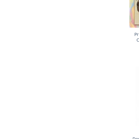
+
Pr
C
+
De