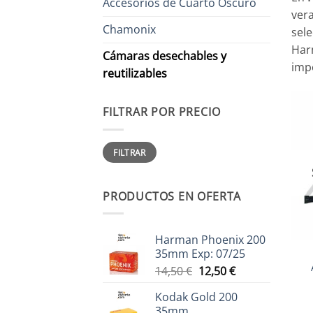
Accesorios de Cuarto Oscuro
vera
Chamonix
sele
Harm
Cámaras desechables y
impo
reutilizables
FILTRAR POR PRECIO
Precio
Precio
FILTRAR
mínimo
máximo
PRODUCTOS EN OFERTA
+
Harman Phoenix 200
35mm Exp: 07/25
El
El
14,50
€
12,50
€
precio
precio
Kodak Gold 200
original
actual
35mm