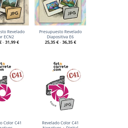
+
sto Revelado
Presupuesto Revelado
or ECN2
Diapositiva E6
Rango
Rango
€
-
31,99
€
25,35
€
-
36,35
€
de
de
precios:
precios:
desde
desde
10,90 €
25,35 €
hasta
hasta
31,99 €
36,35 €
+
o Color C41
Revelado Color C41
ativos
Negativos + Digital