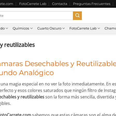
rete.com
FotoCarrete Lab
Contacta
Preguntas Frecuentes
ado
Químicos
Cuarto Oscuro
FotoCarrete Lab
Chamo
 reutilizables
maras Desechables y Reutilizable
undo Analógico
una magia especial en no ver la foto inmediatamente. En es
rfecto y esos colores saturados que ningún filtro de Insta
chables y reutilizables
son la forma más sencilla, divertid
ibles.
FotoCarrete.com
sabemos que estas cámaras son el alma de la