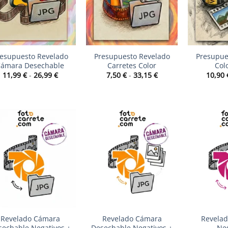
+
+
esupuesto Revelado
Presupuesto Revelado
Presupue
ámara Desechable
Carretes Color
Col
Rango
Rango
11,99
€
-
26,99
€
7,50
€
-
33,15
€
10,90
de
de
precios:
precios:
desde
desde
11,99 €
7,50 €
hasta
hasta
26,99 €
33,15 €
+
+
Revelado Cámara
Revelado Cámara
Revelad
sechable Negativos +
Desechable Negativos +
Neg