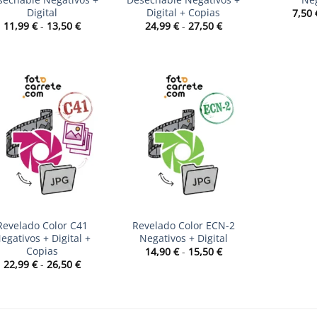
Digital
Digital + Copias
7,50
Rango
Rango
11,99
€
-
13,50
€
24,99
€
-
27,50
€
de
de
precios:
precios:
desde
desde
11,99 €
24,99 €
hasta
hasta
13,50 €
27,50 €
+
Revelado Color C41
Revelado Color ECN-2
egativos + Digital +
Negativos + Digital
Copias
Rango
14,90
€
-
15,50
€
de
Rango
22,99
€
-
26,50
€
precios:
de
desde
precios:
14,90 €
desde
hasta
22,99 €
15,50 €
hasta