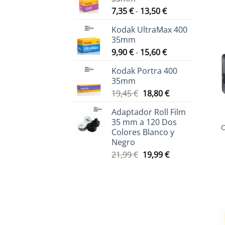
era:
es:
Rango
7,35
€
-
13,50
€
14,50 €.
12,50 €.
de
Kodak UltraMax 400
precios:
35mm
desde
Rango
9,90
€
-
15,60
€
7,35 €
de
hasta
Kodak Portra 400
precios:
13,50 €
35mm
desde
El
El
19,45
€
18,80
€
9,90 €
precio
precio
hasta
+
Adaptador Roll Film
original
actual
15,60 €
35 mm a 120 Dos
era:
es:
C
Colores Blanco y
19,45 €.
18,80 €.
Negro
El
El
21,99
€
19,99
€
precio
precio
original
actual
era:
es:
21,99 €.
19,99 €.