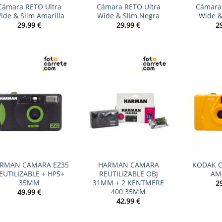
Cámara RETO Ultra
Cámara RETO Ultra
Cámara 
ide & Slim Amarilla
Wide & Slim Negra
Wide &
29,99
€
29,99
€
2
+
+
RMAN CAMARA EZ35
HARMAN CAMARA
KODAK 
EUTILIZABLE + HP5+
REUTILIZABLE OBJ
AM
35MM
31MM + 2 KENTMERE
2
400 35MM
49,99
€
42,99
€