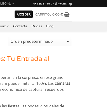
💚 655 57 69 97 🟢 WhatsApp
LEGAL
ACCEDER
CARRITO /
0,00
€
nix
Contacta
Dudas
Blog
s: Tu Entrada al
perar, en la sorpresa, en ese grano
gram puede imitar al 100%. Las
cámaras
a y económica de capturar recuerdos
s fiestas, las bodas y los viajes de