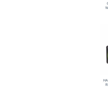
W
+
HA
R