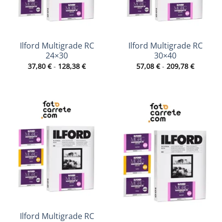
Ilford Multigrade RC
Ilford Multigrade RC
24×30
30×40
Rango
Rango
37,80
€
-
128,38
€
57,08
€
-
209,78
€
de
de
precios:
precios:
desde
desde
37,80 €
57,08 €
hasta
hasta
128,38 €
209,78 €
Sin existencias
Ilford Multigrade RC