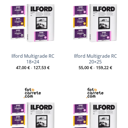
Ilford Multigrade RC
Ilford Multigrade RC
18×24
20×25
Rango
Rango
47,00
€
-
127,53
€
55,00
€
-
159,22
€
de
de
precios:
precios:
desde
desde
47,00 €
55,00 €
hasta
hasta
127,53 €
159,22 €