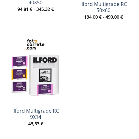
40×50
Ilford Multigrade RC
Rango
94,81
€
-
345,32
€
50×60
de
Rango
precios:
134,00
€
-
490,00
€
de
desde
precios:
94,81 €
desde
hasta
134,00 
345,32 €
hasta
490,00 
Ilford Multigrade RC
9X14
43,63
€