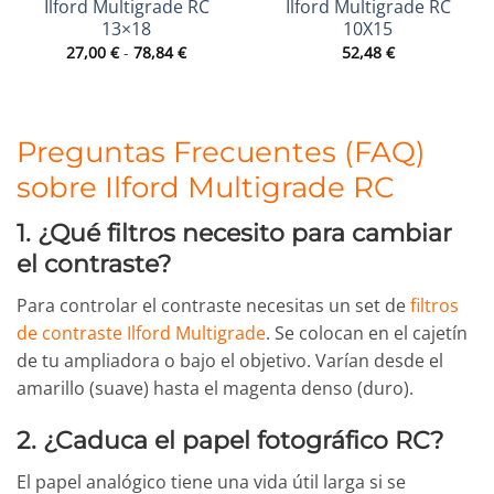
Ilford Multigrade RC
Ilford Multigrade RC
13×18
10X15
Rango
27,00
€
-
78,84
€
52,48
€
de
precios:
desde
27,00 €
hasta
78,84 €
Preguntas Frecuentes (FAQ)
sobre Ilford Multigrade RC
1. ¿Qué filtros necesito para cambiar
el contraste?
Para controlar el contraste necesitas un set de
filtros
de contraste Ilford Multigrade
. Se colocan en el cajetín
de tu ampliadora o bajo el objetivo. Varían desde el
amarillo (suave) hasta el magenta denso (duro).
2. ¿Caduca el papel fotográfico RC?
El papel analógico tiene una vida útil larga si se