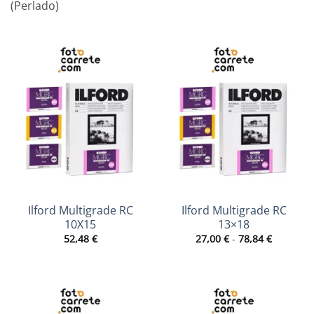
(Perlado)
Ilford Multigrade RC
Ilford Multigrade RC
10X15
13×18
Rango
52,48
€
27,00
€
-
78,84
€
de
precios:
desde
27,00 €
hasta
78,84 €