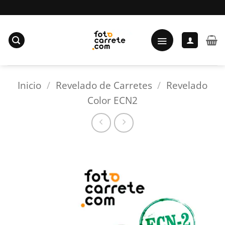
Saltar
al
contenido
Inicio
/
Revelado de Carretes
/
Revelado
Color ECN2