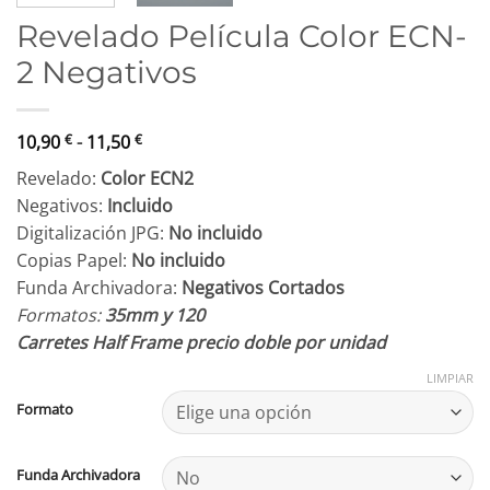
Revelado Película Color ECN-
2 Negativos
Rango
10,90
€
-
11,50
€
de
Revelado:
Color ECN2
precios:
Negativos:
Incluido
desde
Digitalización JPG:
No incluido
10,90 €
Copias Papel:
No incluido
hasta
Funda Archivadora:
Negativos Cortados
11,50 €
Formatos:
35mm y 120
Carretes Half Frame precio doble por unidad
LIMPIAR
Formato
Funda Archivadora