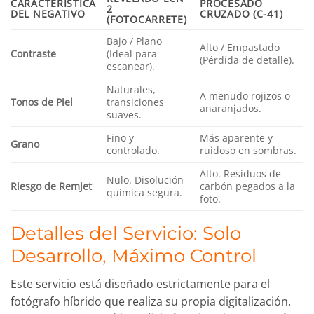
CARACTERÍSTICA
PROCESADO
2
DEL NEGATIVO
CRUZADO (C-41)
(FOTOCARRETE)
Bajo / Plano
Alto / Empastado
Contraste
(Ideal para
(Pérdida de detalle).
escanear).
Naturales,
A menudo rojizos o
Tonos de Piel
transiciones
anaranjados.
suaves.
Fino y
Más aparente y
Grano
controlado.
ruidoso en sombras.
Alto. Residuos de
Nulo. Disolución
Riesgo de Remjet
carbón pegados a la
química segura.
foto.
Detalles del Servicio: Solo
Desarrollo, Máximo Control
Este servicio está diseñado estrictamente para el
fotógrafo híbrido que realiza su propia digitalización.