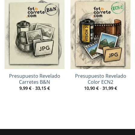
Presupuesto Revelado
Presupuesto Revelado
Carretes B&N
Color ECN2
Rango
Rango
9,99
€
-
33,15
€
10,90
€
-
31,99
€
de
de
precios:
precios:
desde
desde
9,99 €
10,90 €
hasta
hasta
33,15 €
31,99 €