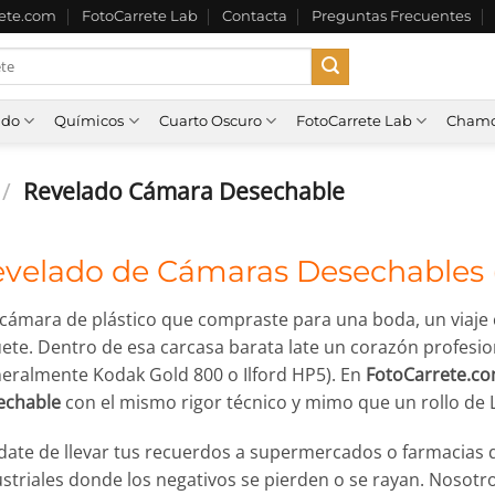
rete.com
FotoCarrete Lab
Contacta
Preguntas Frecuentes
ado
Químicos
Cuarto Oscuro
FotoCarrete Lab
Chamo
/
Revelado Cámara Desechable
velado de Cámaras Desechables (Ko
cámara de plástico que compraste para una boda, un viaje 
ete. Dentro de esa carcasa barata late un corazón profesion
neralmente Kodak Gold 800 o Ilford HP5). En
FotoCarrete.c
echable
con el mismo rigor técnico y mimo que un rollo de L
ídate de llevar tus recuerdos a supermercados o farmacias 
ustriales donde los negativos se pierden o se rayan. Noso