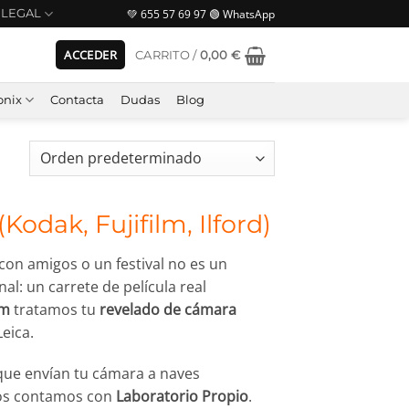
💚 655 57 69 97 🟢 WhatsApp
LEGAL
ACCEDER
CARRITO /
0,00
€
nix
Contacta
Dudas
Blog
dak, Fujifilm, Ilford)
con amigos o un festival no es un
al: un carrete de película real
om
tratamos tu
revelado de cámara
eica.
que envían tu cámara a naves
tros contamos con
Laboratorio Propio
.