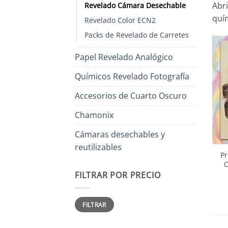
Abr
Revelado Cámara Desechable
quím
Revelado Color ECN2
Packs de Revelado de Carretes
Papel Revelado Analógico
Químicos Revelado Fotografía
Accesorios de Cuarto Oscuro
Chamonix
Cámaras desechables y
+
reutilizables
Pr
C
FILTRAR POR PRECIO
Precio
Precio
FILTRAR
mínimo
máximo