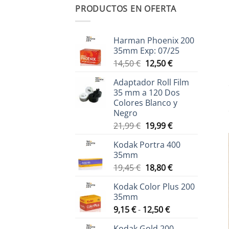
PRODUCTOS EN OFERTA
Harman Phoenix 200
35mm Exp: 07/25
El
El
14,50
€
12,50
€
precio
precio
Adaptador Roll Film
original
actual
35 mm a 120 Dos
era:
es:
Colores Blanco y
14,50 €.
12,50 €.
Negro
El
El
21,99
€
19,99
€
precio
precio
Kodak Portra 400
original
actual
35mm
era:
es:
El
El
19,45
€
18,80
€
21,99 €.
19,99 €.
precio
precio
Kodak Color Plus 200
original
actual
35mm
era:
es:
Rango
9,15
€
-
12,50
€
19,45 €.
18,80 €.
de
Kodak Gold 200