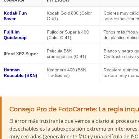
CÁMARA
INTERIOR
Kodak Fun
Kodak Gold 800 (Color
Colores muy cálid
Saver
C-41)
sobreexposiciones
Fujifilm
Fujicolor Superia 400
Tonos más fríos y
Quicksnap
(Color C-41)
del plástico óptico
Película B&N
Blanco y negro qu
Ilford XP2 Super
cromogénica (C-41)
Contraste suave y
Harman
Kentmere 400 (B&N
Requiere química
Reusable (B&N)
Tradicional)
textura muy marc
Consejo Pro de FotoCarrete: La regla inqu
El error más frustrante que vemos a diario al procesar
desechables es la subexposición extrema en interiores
muy cerradas (generalmente f/10) y una película de ISO 