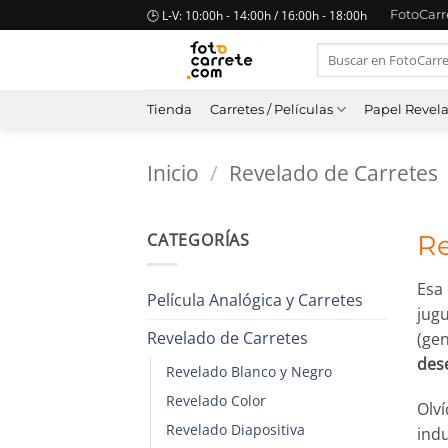
Saltar
🕒 L-V: 10:00h - 14:00h / 16:00h - 18:00h
FotoCar
al
Buscar
contenido
por:
Tienda
Carretes / Películas
Papel Revel
Inicio
/
Revelado de Carretes
CATEGORÍAS
Re
Esa 
Película Analógica y Carretes
jugu
Revelado de Carretes
(ge
des
Revelado Blanco y Negro
Revelado Color
Olv
Revelado Diapositiva
ind