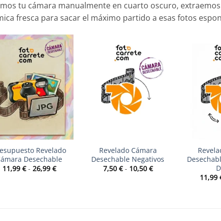
imos tu cámara manualmente en cuarto oscuro, extraemos e
ica fresca para sacar el máximo partido a esas fotos espont
+
+
esupuesto Revelado
Revelado Cámara
Revela
ámara Desechable
Desechable Negativos
Desechabl
D
Rango
Rango
11,99
€
-
26,99
€
7,50
€
-
10,50
€
de
de
11,99
precios:
precios:
desde
desde
11,99 €
7,50 €
hasta
hasta
26,99 €
10,50 €