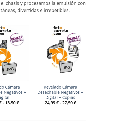
l chasis y procesamos la emulsión con
áneas, divertidas e irrepetibles.
+
do Cámara
Revelado Cámara
e Negativos +
Desechable Negativos +
igital
Digital + Copias
Rango
Rango
€
-
13,50
€
24,99
€
-
27,50
€
de
de
precios:
precios:
desde
desde
11,99 €
24,99 €
hasta
hasta
13,50 €
27,50 €