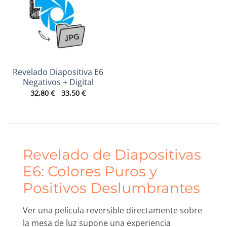
Revelado Diapositiva E6
Negativos + Digital
Rango
32,80
€
-
33,50
€
de
precios:
desde
32,80 €
hasta
33,50 €
Revelado de Diapositivas
E6: Colores Puros y
Positivos Deslumbrantes
Ver una película reversible directamente sobre
la mesa de luz supone una experiencia