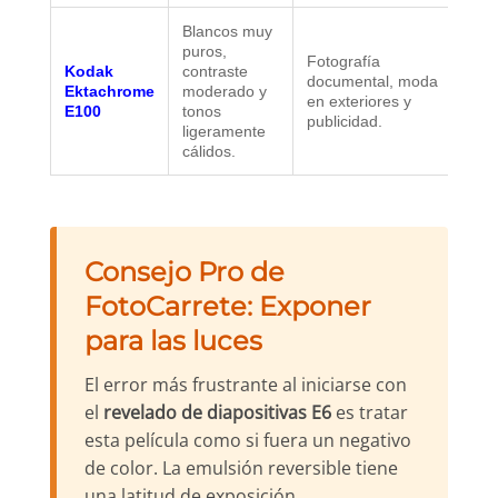
Blancos muy
puros,
Fotografía
Kodak
contraste
documental, moda
Ektachrome
moderado y
en exteriores y
E100
tonos
publicidad.
ligeramente
cálidos.
Consejo Pro de
FotoCarrete: Exponer
para las luces
El error más frustrante al iniciarse con
el
revelado de diapositivas E6
es tratar
esta película como si fuera un negativo
de color. La emulsión reversible tiene
una latitud de exposición