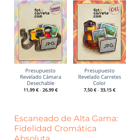
Presupuesto
Presupuesto
Revelado Cámara
Revelado Carretes
R
Desechable
Color
Rango
Rango
11,99
€
-
26,99
€
7,50
€
-
33,15
€
de
de
precios:
precios:
desde
desde
11,99 €
7,50 €
hasta
hasta
26,99 €
33,15 €
Escaneado de Alta Gama:
Fidelidad Cromática
Absoluta