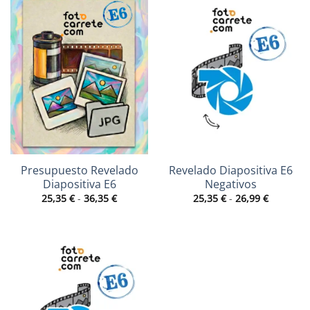
Presupuesto Revelado
Revelado Diapositiva E6
Diapositiva E6
Negativos
Rango
Rango
25,35
€
-
36,35
€
25,35
€
-
26,99
€
de
de
precios:
precios:
desde
desde
25,35 €
25,35 €
hasta
hasta
36,35 €
26,99 €