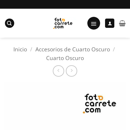
Saltar
al
contenido
Inicio
/
Accesorios de Cuarto Oscuro
/
Cuarto Oscuro