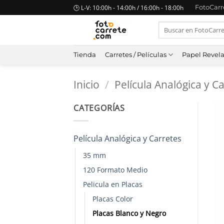
Saltar
🕒 L-V: 10:00h - 14:00h / 16:00h - 18:00h
FotoCar
al
Buscar
contenido
por:
Tienda
Carretes / Películas
Papel Revel
Inicio
/
Película Analógica y C
CATEGORÍAS
Película Analógica y Carretes
35 mm
120 Formato Medio
Pelicula en Placas
Placas Color
Placas Blanco y Negro