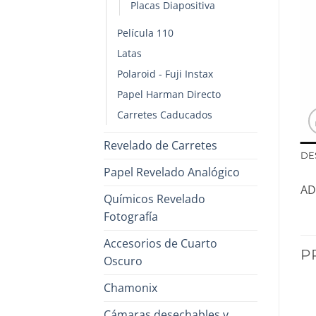
Placas Diapositiva
Película 110
Latas
Polaroid - Fuji Instax
Papel Harman Directo
Carretes Caducados
Revelado de Carretes
DE
Papel Revelado Analógico
AD
Químicos Revelado
Fotografía
Accesorios de Cuarto
P
Oscuro
Chamonix
Cámaras desechables y