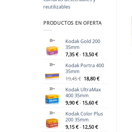
reutilizables
PRODUCTOS EN OFERTA
Kodak Gold 200
35mm
Rango
7,35
€
-
13,50
€
de
Kodak Portra 400
precios:
35mm
desde
El
El
19,45
€
18,80
€
7,35 €
precio
precio
hasta
Kodak UltraMax
original
actual
13,50 €
400 35mm
era:
es:
Rango
9,90
€
-
15,60
€
19,45 €.
18,80 €.
de
Kodak Color Plus
precios:
200 35mm
desde
Rango
9,15
€
-
12,50
€
9,90 €