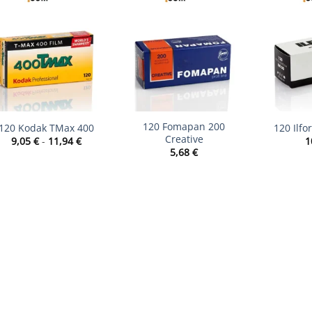
+
+
+
120 Fomapan 200
120 Kodak TMax 400
120 Ilfo
Creative
Rango
9,05
€
-
11,94
€
1
de
5,68
€
precios:
desde
9,05 €
hasta
11,94 €