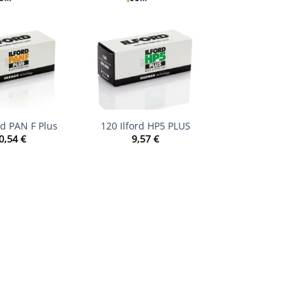
+
rd PAN F Plus
120 Ilford HP5 PLUS
0,54
€
9,57
€