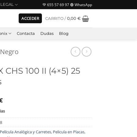
💚 655 57 69 97 🟢 WhatsApp
LEGAL
ACCEDER
CARRITO /
0,00
€
nix
Contacta
Dudas
Blog
 Negro
CHS 100 II (4×5) 25
s
€
ias
68
Película Analógica y Carretes
,
Pelicula en Placas
,