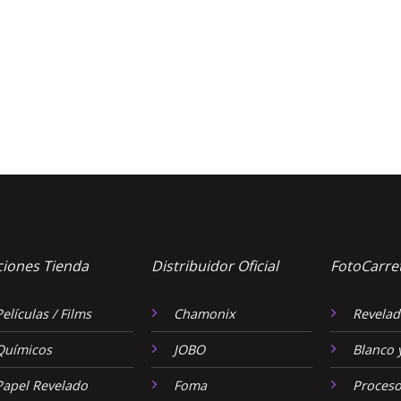
ciones Tienda
Distribuidor Oficial
FotoCarre
Películas / Films
Chamonix
Revelad
Químicos
JOBO
Blanco 
Papel Revelado
Foma
Proceso