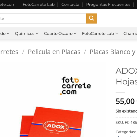
rete.com
FotoCarrete Lab
Contacta
Preguntas Frecuentes
ado
Químicos
Cuarto Oscuro
FotoCarrete Lab
Chamo
arretes
/
Pelicula en Placas
/
Placas Blanco y
ADOX 
Hoja
55,00
Sin existenc
SKU:
FC-13
Categorías: