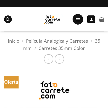
Saltar
al
contenido
Inicio
/
Película Analógica y Carretes
/
35
mm
/
Carretes 35mm Color
Oferta