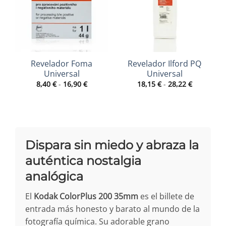
Revelador Foma
Revelador Ilford PQ
Universal
Universal
Rango
Rango
8,40
€
-
16,90
€
18,15
€
-
28,22
€
de
de
precios:
precios:
desde
desde
8,40 €
18,15 €
hasta
hasta
16,90 €
28,22 €
Dispara sin miedo y abraza la
auténtica nostalgia
analógica
El
Kodak ColorPlus 200 35mm
es el billete de
entrada más honesto y barato al mundo de la
fotografía química. Su adorable grano