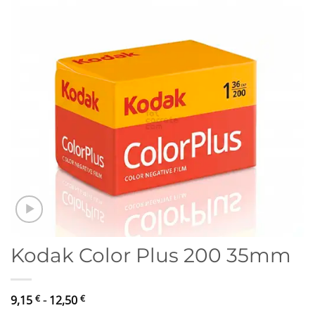
Kodak Color Plus 200 35mm
Rango
9,15
€
-
12,50
€