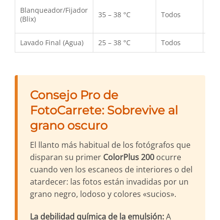
6 a
Blanqueador/Fijador
35 – 38 °C
Todos
(D
(Blix)
del 
Lavado Final (Agua)
25 – 38 °C
Todos
3 m
Consejo Pro de
FotoCarrete: Sobrevive al
grano oscuro
El llanto más habitual de los fotógrafos que
disparan su primer
ColorPlus 200
ocurre
cuando ven los escaneos de interiores o del
atardecer: las fotos están invadidas por un
grano negro, lodoso y colores «sucios».
La debilidad química de la emulsión:
A