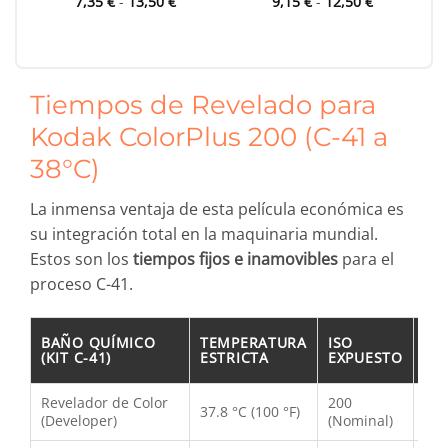
Rango
Rango
7,35
€
-
13,50
€
9,15
€
-
12,50
€
de
de
precios:
precios:
desde
desde
7,35 €
9,15 €
hasta
hasta
13,50 €
12,50 €
Tiempos de Revelado para
Kodak ColorPlus 200 (C-41 a
38°C)
La inmensa ventaja de esta película económica es
su integración total en la maquinaria mundial.
Estos son los
tiempos fijos e inamovibles
para el
proceso C-41.
TI
BAÑO QUÍMICO
TEMPERATURA
ISO
EX
(KIT C-41)
ESTRICTA
EXPUESTO
(M
Revelador de Color
200
3 m
37.8 °C (100 °F)
(Developer)
(Nominal)
seg