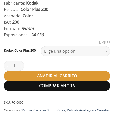
de
Fabricante:
Kodak
precios:
Película:
Color Plus 200
desde
Acabado:
Color
9,15 €
ISO:
200
hasta
Formato:
35mm
12,50 €
Exposciones:
24 / 36
LIMPIAR
Kodak Color Plus 200
Kodak Color Plus 200 35mm cantidad
AÑADIR AL CARRITO
COMPRAR AHORA
SKU:
FC-0095
Categorías:
35 mm
,
Carretes 35mm Color
,
Película Analógica y Carretes