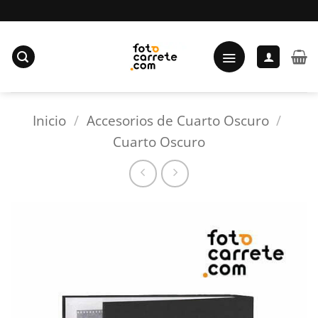
Saltar
al
contenido
Inicio
/
Accesorios de Cuarto Oscuro
/
Cuarto Oscuro