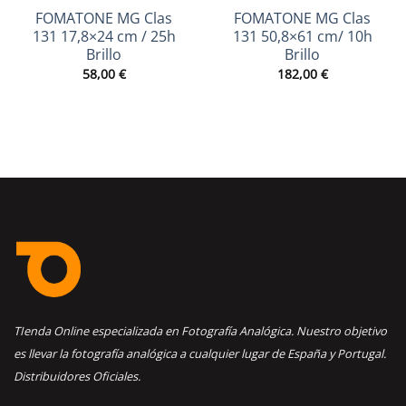
FOMATONE MG Clas
FOMATONE MG Clas
131 17,8×24 cm / 25h
131 50,8×61 cm/ 10h
Brillo
Brillo
58,00
€
182,00
€
TIenda Online especializada en Fotografía Analógica. Nuestro objetivo
es llevar la fotografía analógica a cualquier lugar de España y Portugal.
Distribuidores Oficiales.