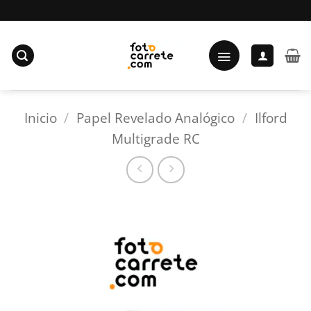
Saltar
al
contenido
Inicio
/
Papel Revelado Analógico
/
Ilford
Multigrade RC