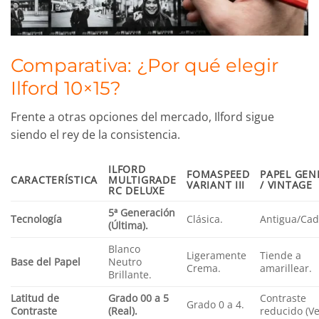
Comparativa: ¿Por qué elegir
Ilford 10×15?
Frente a otras opciones del mercado, Ilford sigue
siendo el rey de la consistencia.
ILFORD
FOMASPEED
PAPEL GEN
CARACTERÍSTICA
MULTIGRADE
VARIANT III
/ VINTAGE
RC DELUXE
5ª Generación
Tecnología
Clásica.
Antigua/Ca
(Última).
Blanco
Ligeramente
Tiende a
Base del Papel
Neutro
Crema.
amarillear.
Brillante.
Latitud de
Grado 00 a 5
Contraste
Grado 0 a 4.
Contraste
(Real).
reducido (Ve