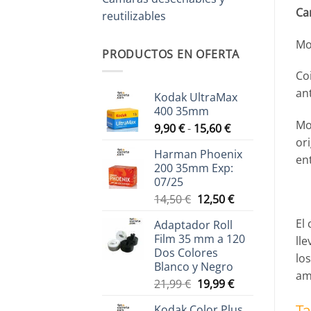
Car
reutilizables
Mo
PRODUCTOS EN OFERTA
Coi
an
Kodak UltraMax
400 35mm
Mo
Rango
9,90
€
-
15,60
€
de
ori
Harman Phoenix
precios:
en
200 35mm Exp:
desde
07/25
9,90 €
El
El
14,50
€
12,50
€
hasta
precio
precio
15,60 €
El
Adaptador Roll
original
actual
Film 35 mm a 120
lle
era:
es:
Dos Colores
14,50 €.
12,50 €.
lo
Blanco y Negro
am
El
El
21,99
€
19,99
€
precio
precio
Ta
Kodak Color Plus