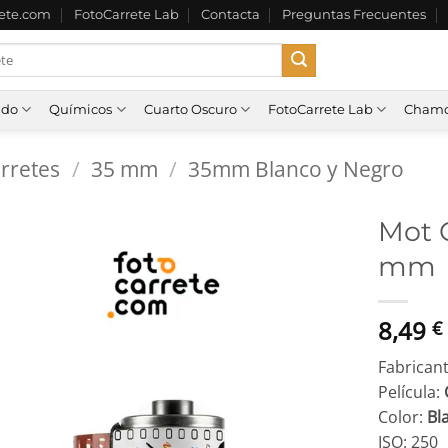
rete.com
FotoCarrete Lab
Contacta
Preguntas Frecuentes
ado
Químicos
Cuarto Oscuro
FotoCarrete Lab
Chamo
arretes
/
35 mm
/
35mm Blanco y Negro
Mot 
mm
8,49
€
Fabricant
Película:
Color:
Bl
ISO: 250