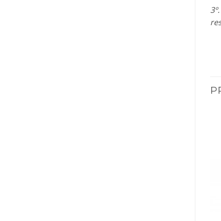
3º
re
P