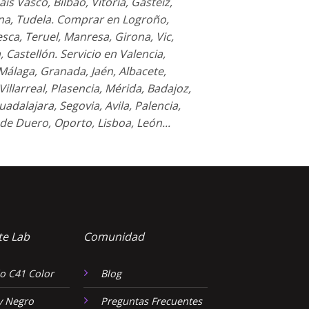
ais Vasco, Bilbao, Vitoria, Gasteiz,
ona, Tudela. Comprar en Logroño,
sca, Teruel, Manresa, Girona, Vic,
 Castellón. Servicio en Valencia,
, Málaga, Granada, Jaén, Albacete,
illarreal, Plasencia, Mérida, Badajoz,
adalajara, Segovia, Avila, Palencia,
de Duero, Oporto, Lisboa, León...
te Lab
Comunidad
o C41 Color
Blog
y Negro
Preguntas Frecuentes