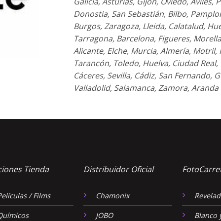
Galicia, Asturias, Gijón, Oviedo, Avilés, P
Donostia, San Sebastián, Bilbo, Pampl
Burgos, Zaragoza, Lleida, Calatalud, Hue
Tarragona, Barcelona, Figueres, Morella,
Alicante, Elche, Murcia, Almería, Motril
Tarancón, Toledo, Huelva, Ciudad Real, V
Cáceres, Sevilla, Cádiz, San Fernando, Gu
Valladolid, Salamanca, Zamora, Aranda 
ciones Tienda
Distribuidor Oficial
FotoCarre
Películas / Films
Chamonix
Revelad
Químicos
JOBO
Blanco 