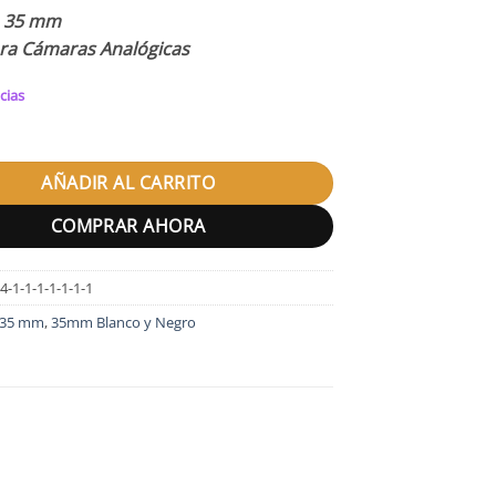
:
35 mm
ara Cámaras Analógicas
cias
BRA 250D 35 mm cantidad
AÑADIR AL CARRITO
COMPRAR AHORA
4-1-1-1-1-1-1-1
35 mm
,
35mm Blanco y Negro