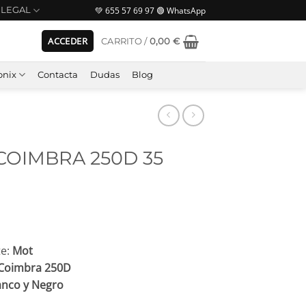
💚 655 57 69 97 🟢 WhatsApp
LEGAL
ACCEDER
CARRITO /
0,00
€
nix
Contacta
Dudas
Blog
COIMBRA 250D 35
e:
Mot
Coimbra 250D
anco y Negro