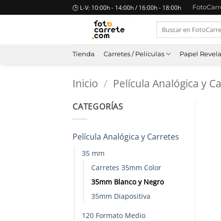
Saltar
🕒 L-V: 10:00h - 14:00h / 16:00h - 18:00h
FotoCar
al
Buscar
contenido
por:
Tienda
Carretes / Películas
Papel Revel
Inicio
/
Película Analógica y C
CATEGORÍAS
Película Analógica y Carretes
35 mm
Carretes 35mm Color
35mm Blanco y Negro
35mm Diapositiva
120 Formato Medio