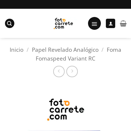
Saltar
al
contenido
Inicio
/
Papel Revelado Analógico
/
Foma
Fomaspeed Variant RC