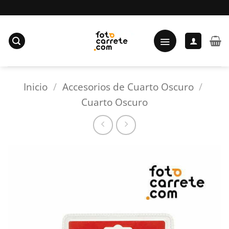
Saltar
al
contenido
Inicio
/
Accesorios de Cuarto Oscuro
/
Cuarto Oscuro