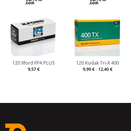
120 Ilford FP4 PLUS
120 Kodak Tri-X 400
Rango
9,57
€
9,99
€
-
12,40
€
de
precios:
desde
9,99 €
hasta
12,40 €