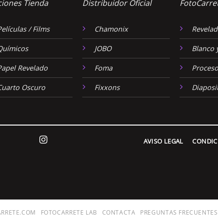
ciones Tienda
Distribuidor Oficial
FotoCarre
Películas / Films
Chamonix
Revelad
Químicos
JOBO
Blanco 
Papel Revelado
Foma
Proceso
Cuarto Oscuro
Fixxons
Diaposi
AVISO LEGAL
CONDIC
ARRETE.COM
FOTOCARRETE LAB
CONTACTA
PREGUNTAS FRECUENTES