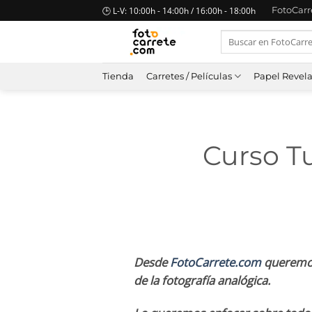
Saltar
🕒 L-V: 10:00h - 14:00h / 16:00h - 18:00h
FotoCar
al
Buscar
contenido
por:
Tienda
Carretes / Películas
Papel Revel
Curso Tu
Desde
FotoCarrete.com
queremos 
de la fotografía analógica.