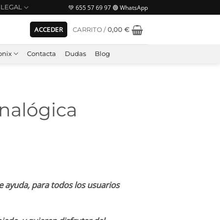
💚 655 57 69 97 🟢 WhatsApp
LEGAL
ACCEDER
CARRITO /
0,00
€
nix
Contacta
Dudas
Blog
Analógica
e ayuda, para todos los usuarios