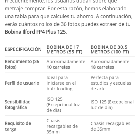
Frecuentemente, los usuarios dudan sobre qué
metraje comprar. Por esta razón, hemos elaborado
una tabla para que calcules tu ahorro. A continuación,
verás cuántos rollos de 36 fotos puedes extraer de tu
Bobina Ilford FP4 Plus 125
.
BOBINA DE 17
BOBINA DE 30.5
ESPECIFICACIÓN
METROS (55 FT)
METROS (100 FT)
Rendimiento (36
Aproximadamente
Aproximadamente
fotos)
10 carretes
18 carretes
Ideal para
Perfecta para
Perfil de usuario
iniciarse en el
estudios y escuelas
bulk loading
de arte
ISO 125
Sensibilidad
ISO 125 (Excepcional
(Excepcional luz
fotográfica
luz de día)
de día)
Chasis
Requisito de
Chasis recargables
recargables de
carga
de 35mm
35mm