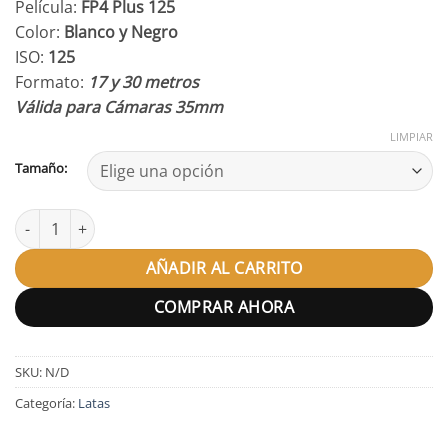
Película:
FP4 Plus 125
desde
Color:
Blanco y Negro
115,00 €
ISO:
125
hasta
Formato:
17 y 30 metros
216,50 €
Válida para Cámaras 35mm
LIMPIAR
Tamaño:
Bobina Ilford FP4 Plus 125 cantidad
AÑADIR AL CARRITO
COMPRAR AHORA
SKU:
N/D
Categoría:
Latas