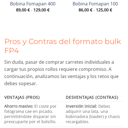
Bobina Fomapan 400
Bobina Fomapan 100
Rango
Rango
89,00
€
-
129,00
€
86,00
€
-
125,00
€
de
de
precios:
precios:
desde
desde
89,00 €
86,00 €
hasta
hasta
129,00 €
125,00 €
Pros y Contras del formato bulk
FP4
Sin duda, pasar de comprar carretes individuales a
cargar tus propios rollos requiere compromiso. A
continuación, analizamos las ventajas y los retos que
debes sopesar.
VENTAJAS (PROS)
DESVENTAJAS (CONTRAS)
Ahorro masivo:
El coste por
Inversión inicial:
Debes
fotograma cae en picado,
adquirir una lata, una
permitiéndote disparar sin
bobinadora (loader) y chasis
preocuparte por el bolsillo.
recargables.