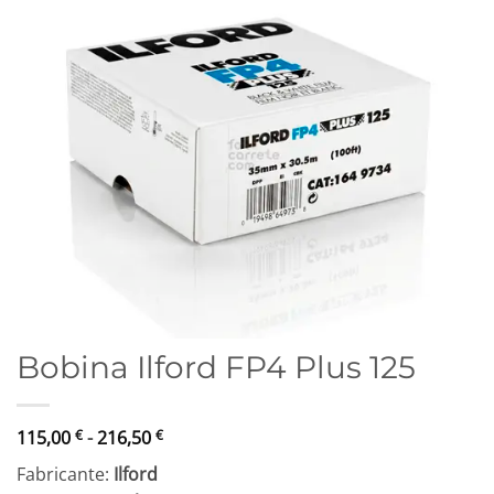
Bobina Ilford FP4 Plus 125
Rango
115,00
€
-
216,50
€
de
Fabricante:
Ilford
precios: