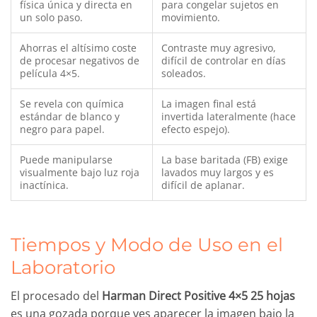
física única y directa en
para congelar sujetos en
un solo paso.
movimiento.
Ahorras el altísimo coste
Contraste muy agresivo,
de procesar negativos de
difícil de controlar en días
película 4×5.
soleados.
Se revela con química
La imagen final está
estándar de blanco y
invertida lateralmente (hace
negro para papel.
efecto espejo).
Puede manipularse
La base baritada (FB) exige
visualmente bajo luz roja
lavados muy largos y es
inactínica.
difícil de aplanar.
Tiempos y Modo de Uso en el
Laboratorio
El procesado del
Harman Direct Positive 4×5 25 hojas
es una gozada porque ves aparecer la imagen bajo la