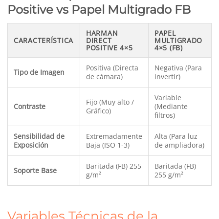
Positive vs Papel Multigrado FB
HARMAN
PAPEL
CARACTERÍSTICA
DIRECT
MULTIGRADO
POSITIVE 4×5
4×5 (FB)
Positiva (Directa
Negativa (Para
Tipo de Imagen
de cámara)
invertir)
Variable
Fijo (Muy alto /
Contraste
(Mediante
Gráfico)
filtros)
Sensibilidad de
Extremadamente
Alta (Para luz
Exposición
Baja (ISO 1-3)
de ampliadora)
Baritada (FB) 255
Baritada (FB)
Soporte Base
g/m²
255 g/m²
Variables Técnicas de la