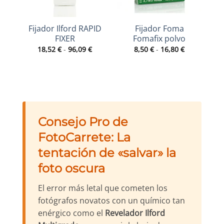
Fijador Ilford RAPID
Fijador Foma
F
FIXER
Fomafix polvo
Rango
Rango
18,52
€
-
96,09
€
8,50
€
-
16,80
€
de
de
precios:
precios:
desde
desde
18,52 €
8,50 €
hasta
hasta
96,09 €
16,80 €
Consejo Pro de
FotoCarrete: La
tentación de «salvar» la
foto oscura
El error más letal que cometen los
fotógrafos novatos con un químico tan
enérgico como el
Revelador Ilford