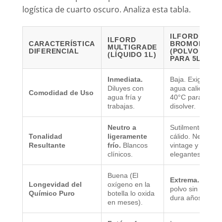
logística de cuarto oscuro. Analiza esta tabla.
ILFORD
ILFORD
CARACTERÍSTICA
BROMOPHEN
MULTIGRADE
DIFERENCIAL
(POLVO
(LÍQUIDO 1L)
PARA 5L)
Inmediata.
Baja. Exige
Diluyes con
agua caliente a
Comodidad de Uso
agua fría y
40°C para
trabajas.
disolver.
Neutro a
Sutilmente
Tonalidad
ligeramente
cálido. Negros
Resultante
frío.
Blancos
vintage y
clínicos.
elegantes.
Buena (El
Extrema.
El
Longevidad del
oxígeno en la
polvo sin abrir
Químico Puro
botella lo oxida
dura años.
en meses).