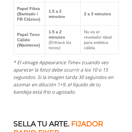
Papel Fibra
1.5 a 2
(Baritado /
2 a 3 minutos
minutos
FB Clásico)
1.5 a 2
No es el
Papel Tono
minutos
revelador ideal
Cálido
(Enfriará los
para estética
(Warmtone)
tonos)
cálida.
* El «Image Appearance Time» (cuando ves
aparecer la foto) debe ocurrir a los 10 o 15
segundos. Si la imagen tarda 30 segundos en
asomar en dilución 1+9, el líquido de tu
bandeja está frío o agotado.
SELLA TU ARTE.
FIJADOR