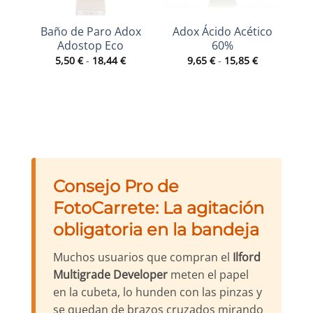
Baño de Paro Adox
Adox Ácido Acético
B
Adostop Eco
60%
Rango
Rango
5,50
€
-
18,44
€
9,65
€
-
15,85
€
de
de
precios:
precios:
desde
desde
5,50 €
9,65 €
hasta
hasta
18,44 €
15,85 €
Consejo Pro de
FotoCarrete: La agitación
obligatoria en la bandeja
Muchos usuarios que compran el
Ilford
Multigrade Developer
meten el papel
en la cubeta, lo hunden con las pinzas y
se quedan de brazos cruzados mirando