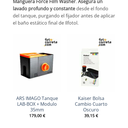
Manguera Force Film Washer
.
Asegura un
lavado profundo y constante
desde el fondo
del tanque, purgando el fijador antes de aplicar
el baño estático final de Ilfotol.
ARS IMAGO Tanque
Kaiser Bolsa
2
LAB-BOX + Modulo
Cambio Cuarto
35mm
Oscuro
179,00
€
39,15
€