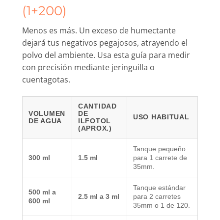
(1+200)
Menos es más. Un exceso de humectante
dejará tus negativos pegajosos, atrayendo el
polvo del ambiente. Usa esta guía para medir
con precisión mediante jeringuilla o
cuentagotas.
CANTIDAD
VOLUMEN
DE
USO HABITUAL
DE AGUA
ILFOTOL
(APROX.)
Tanque pequeño
300 ml
1.5 ml
para 1 carrete de
35mm.
Tanque estándar
500 ml a
2.5 ml a 3 ml
para 2 carretes
600 ml
35mm o 1 de 120.