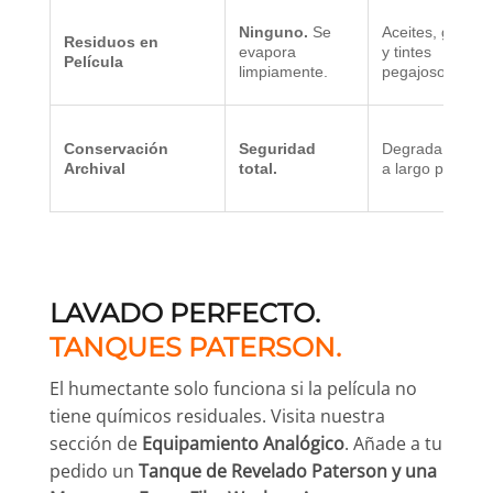
Ninguno.
Se
Aceites, gliceri
Residuos en
evapora
y tintes
Película
limpiamente.
pegajosos.
Conservación
Seguridad
Degrada la plat
Archival
total.
a largo plazo.
LAVADO PERFECTO.
TANQUES PATERSON.
El humectante solo funciona si la película no
tiene químicos residuales. Visita nuestra
sección de
Equipamiento Analógico
. Añade a tu
pedido un
Tanque de Revelado Paterson y una