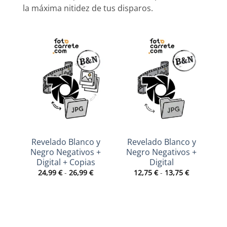
la máxima nitidez de tus disparos.
Revelado Blanco y
Revelado Blanco y
R
Negro Negativos +
Negro Negativos +
Digital + Copias
Digital
Rango
Rango
24,99
€
-
26,99
€
12,75
€
-
13,75
€
de
de
precios:
precios:
desde
desde
24,99 €
12,75 €
hasta
hasta
26,99 €
13,75 €