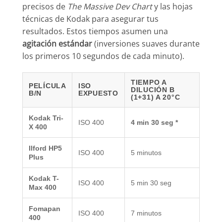
precisos de
The Massive Dev Chart
y las hojas
técnicas de Kodak para asegurar tus
resultados. Estos tiempos asumen una
agitación estándar
(inversiones suaves durante
los primeros 10 segundos de cada minuto).
TIEMPO A
PELÍCULA
ISO
DILUCIÓN B
B/N
EXPUESTO
(1+31) A 20°C
Kodak Tri-
ISO 400
4 min 30 seg *
X 400
Ilford HP5
ISO 400
5 minutos
Plus
Kodak T-
ISO 400
5 min 30 seg
Max 400
Fomapan
ISO 400
7 minutos
400