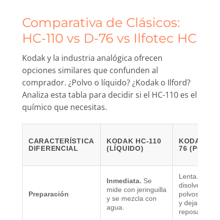
Comparativa de Clásicos:
HC-110 vs D-76 vs Ilfotec HC
Kodak y la industria analógica ofrecen
opciones similares que confunden al
comprador. ¿Polvo o líquido? ¿Kodak o Ilford?
Analiza esta tabla para decidir si el HC-110 es el
químico que necesitas.
CARACTERÍSTICA
KODAK HC-110
KODAK D-
DIFERENCIAL
(LÍQUIDO)
76 (POLVO
Lenta. Exige
Inmediata.
Se
disolver
mide con jeringuilla
Preparación
polvos a 40°
y se mezcla con
y dejar
agua.
reposar hora