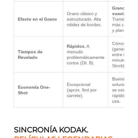
Grano
Grano clásico y
suavizado.
Efecto en el Grano
estructurado. Alta
Transiciones
nitidez de bordes.
más cremos
y planas.
Cómodos
Rápidos.
A
(generalmen
Tiempos de
menudo
entre 8 y 12
Revelado
problemáticamente
minutos a
cortos (Dil. B).
Stock).
Buena, pero 
Excepcional
solución Sto
Economía One-
(aprox. 9ml por
se oxida más
Shot
carrete).
rápido si no 
usa.
SINCRONÍA KODAK.