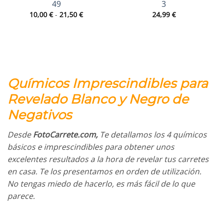
49
3
Rango
10,00
€
-
21,50
€
24,99
€
de
precios:
desde
10,00 €
hasta
21,50 €
Químicos Imprescindibles para
Revelado Blanco y Negro de
Negativos
Desde
FotoCarrete.com,
Te detallamos los 4 químicos
básicos e imprescindibles para obtener unos
excelentes resultados a la hora de revelar tus carretes
en casa. Te los presentamos en orden de utilización.
No tengas miedo de hacerlo, es más fácil de lo que
parece.