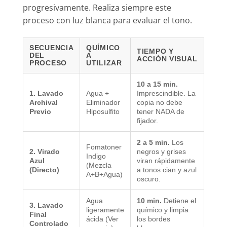
progresivamente. Realiza siempre este
proceso con luz blanca para evaluar el tono.
SECUENCIA
QUÍMICO
TIEMPO Y
DEL
A
ACCIÓN VISUAL
PROCESO
UTILIZAR
10 a 15 min.
1. Lavado
Agua +
Imprescindible. La
Archival
Eliminador
copia no debe
Previo
Hiposulfito
tener NADA de
fijador.
2 a 5 min.
Los
Fomatoner
2. Virado
negros y grises
Indigo
Azul
viran rápidamente
(Mezcla
(Directo)
a tonos cian y azul
A+B+Agua)
oscuro.
Agua
10 min.
Detiene el
3. Lavado
ligeramente
químico y limpia
Final
ácida (Ver
los bordes
Controlado