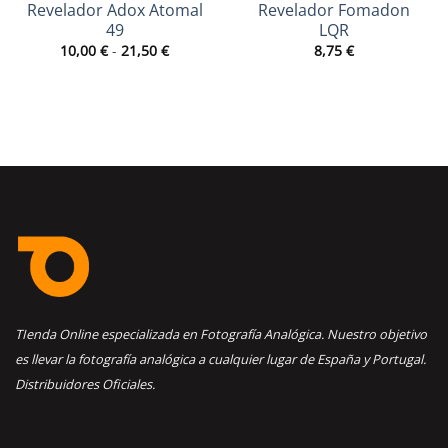
Revelador Adox Atomal
Revelador Fomadon
49
LQR
Rango
10,00
€
-
21,50
€
8,75
€
de
precios:
desde
10,00 €
hasta
21,50 €
TIenda Online especializada en Fotografía Analógica. Nuestro objetivo
es llevar la fotografía analógica a cualquier lugar de España y Portugal.
Distribuidores Oficiales.