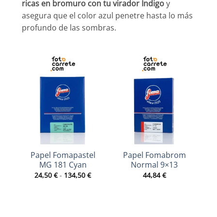
ricas en bromuro con tu virador Indigo
y
asegura que el color azul penetre hasta lo más
profundo de las sombras.
Papel Fomapastel
Papel Fomabrom
MG 181 Cyan
Normal 9×13
Rango
24,50
€
-
134,50
€
44,84
€
de
precios:
desde
24,50 €
hasta
134,50 €