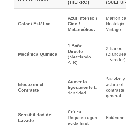
(HIERRO)
(SULFURO)
Azul intenso /
Marrón cálido /
Color / Estética
Cian /
Nostalgia /
Melancólico.
Vintage.
1 Baño
2 Baños
Directo
Mecánica Química
(Blanqueador
(Mezclando
+ Virador).
A+B).
Suaviza y
Aumenta
Efecto en el
aclara el
ligeramente
la
Contraste
contraste
densidad.
general.
Crítica.
Sensibilidad del
Requiere agua
Estándar.
Lavado
ácida final.