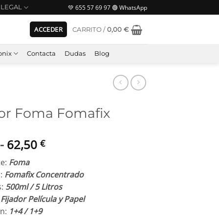
💚 655 57 69 97 🟢 WhatsApp
LEGAL
ACCEDER
CARRITO /
0,00
€
nix
Contacta
Dudas
Blog
dor Foma Fomafix
Rango
-
62,50
€
de
te:
Foma
precios:
:
Fomafix Concentrado
desde
s:
500ml / 5 Litros
9,50 €
:
Fijador Película y Papel
hasta
ón:
1+4 / 1+9
62,50 €