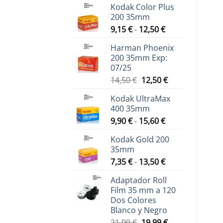
Kodak Color Plus
200 35mm
Rango
9,15
€
-
12,50
€
de
Harman Phoenix
precios:
200 35mm Exp:
desde
07/25
9,15 €
El
El
14,50
€
12,50
€
hasta
precio
precio
12,50 €
Kodak UltraMax
original
actual
400 35mm
era:
es:
Rango
9,90
€
-
15,60
€
14,50 €.
12,50 €.
de
Kodak Gold 200
precios:
35mm
desde
Rango
7,35
€
-
13,50
€
9,90 €
de
hasta
Adaptador Roll
precios:
15,60 €
Film 35 mm a 120
desde
Dos Colores
7,35 €
Blanco y Negro
hasta
El
El
21,99
€
19,99
€