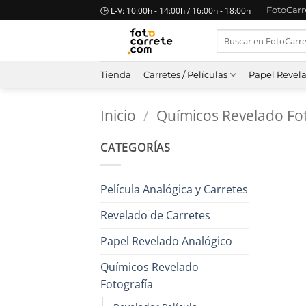
Saltar
🕒 L-V: 10:00h - 14:00h / 16:00h - 18:00h
FotoCar
al
Buscar
contenido
por:
Tienda
Carretes / Películas
Papel Revel
Inicio
/
Químicos Revelado Fot
CATEGORÍAS
Película Analógica y Carretes
Revelado de Carretes
Papel Revelado Analógico
Químicos Revelado
Fotografía