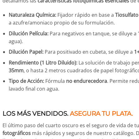
detallamos las
características fotoquímicas esenciales
de e
Naturaleza Química:
Fijador rápido en base a
Tiosulfat
a azufre/amoniaco propio de su formulación.
Dilución Película:
Para negativos en tanque, se diluye a
agua).
Dilución Papel:
Para positivado en cubeta, se diluye a
1
Rendimiento (1 Litro Diluido):
La solución de trabajo pe
35mm
, o hasta 2 metros cuadrados de papel fotográfic
Tipo de Acción:
Fórmula
no endurecedora
. Permite red
lavado final con agua.
LOS MÁS VENDIDOS.
ASEGURA TU PLATA.
El último paso del cuarto oscuro es el seguro de vida de t
fotográficos
más rápidos y seguros de nuestro catálogo.