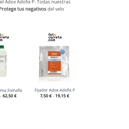
el Adox Adofix P. Todas nuestras
Protege tus negativos
del velo
+
+
Fijador Adox Adofix
Fijador Adox Adofix P
oma Fomafix
Plus
Rango
Rango
7,50
€
-
19,15
€
-
62,50
€
de
de
Ra
12,50
€
-
18,10
€
precios:
precios:
de
desde
desde
pre
7,50 €
9,50 €
de
hasta
hasta
12,
19,15 €
62,50 €
ha
18,