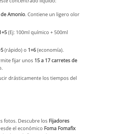
ste concentrado líquido:
o de Amonio
. Contiene un ligero olor
1+5
(Ej: 100ml químico + 500ml
+5
(rápido) o
1+6
(economía).
rmite fijar unos
15 a 17 carretes de
o.
ucir drásticamente los tiempos del
us fotos. Descubre los
Fijadores
 Desde el económico
Foma Fomafix