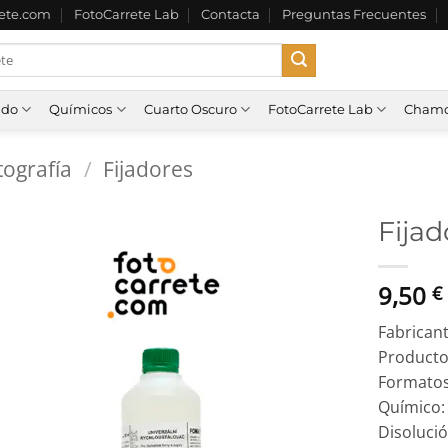
rete.com
FotoCarrete Lab
Contacta
Preguntas Frecuentes
ado
Químicos
Cuarto Oscuro
FotoCarrete Lab
Chamo
ografía
/
Fijadores
Fija
9,50
€
Fabrican
Producto
Formato
Químico
Disoluci