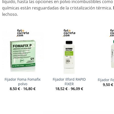
líquido, hasta las opciones en polvo incombustibles como 
químicas están resguardadas de la cristalización térmica.
lechoso.
+
+
+
Fijador Foma Fomafix
Fijador Ilford RAPID
Fijador F
polvo
FIXER
9,50
€
Rango
Rango
8,50
€
-
16,80
€
18,52
€
-
96,09
€
de
de
precios:
precios:
desde
desde
8,50 €
18,52 €
hasta
hasta
16,80 €
96,09 €