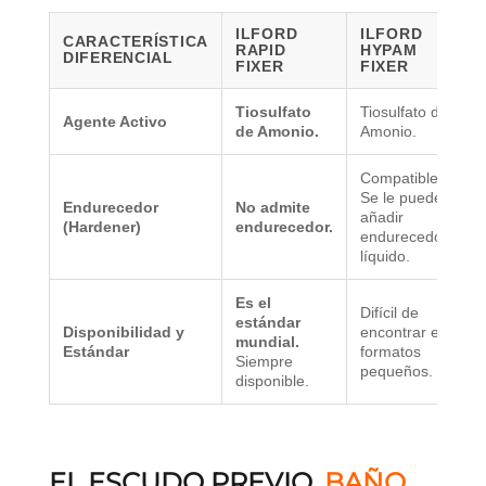
ILFORD
ILFORD
CARACTERÍSTICA
RAPID
HYPAM
A
DIFERENCIAL
FIXER
FIXER
P
Tiosulfato
Tiosulfato de
T
Agente Activo
de Amonio.
Amonio.
A
Compatible.
Se le puede
Endurecedor
No admite
N
añadir
(Hardener)
endurecedor.
e
endurecedor
líquido.
Es el
Difícil de
E
estándar
Disponibilidad y
encontrar en
a
mundial.
Estándar
formatos
d
Siempre
pequeños.
c
disponible.
EL ESCUDO PREVIO.
BAÑO