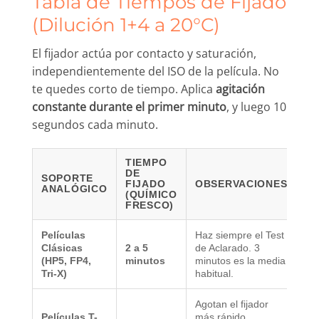
Tabla de Tiempos de Fijado
(Dilución 1+4 a 20°C)
El fijador actúa por contacto y saturación,
independientemente del ISO de la película. No
te quedes corto de tiempo. Aplica
agitación
constante durante el primer minuto
, y luego 10
segundos cada minuto.
TIEMPO
DE
SOPORTE
FIJADO
OBSERVACIONES
ANALÓGICO
(QUÍMICO
FRESCO)
Películas
Haz siempre el Test
Clásicas
2 a 5
de Aclarado. 3
(HP5, FP4,
minutos
minutos es la media
Tri-X)
habitual.
Agotan el fijador
Películas T-
más rápido.