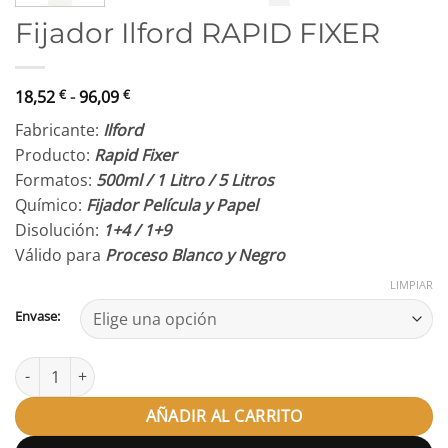
Fijador Ilford RAPID FIXER
Rango
18,52
€
-
96,09
€
de
Fabricante:
Ilford
precios:
Producto:
Rapid Fixer
desde
Formatos:
500ml / 1 Litro / 5 Litros
18,52 €
Químico:
Fijador Película y Papel
hasta
Disolución:
1+4 / 1+9
96,09 €
Válido para
Proceso Blanco y Negro
LIMPIAR
Envase:
Fijador Ilford RAPID FIXER cantidad
AÑADIR AL CARRITO