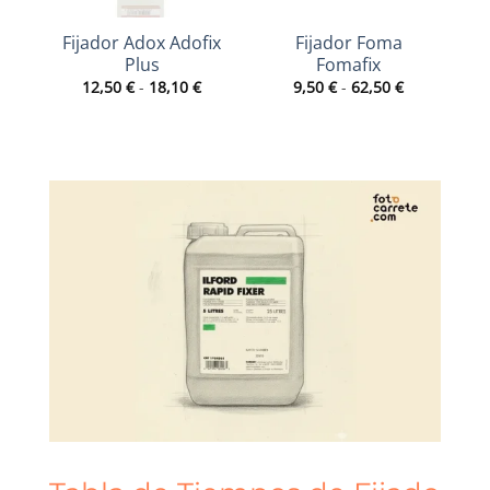
Fijador Adox Adofix
Fijador Foma
F
Plus
Fomafix
Rango
Rango
12,50
€
-
18,10
€
9,50
€
-
62,50
€
de
de
precios:
precios:
desde
desde
12,50 €
9,50 €
hasta
hasta
18,10 €
62,50 €