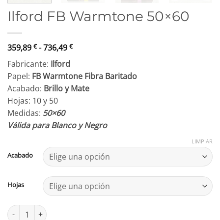
Ilford FB Warmtone 50×60
Rango
359,89
€
-
736,49
€
de
Fabricante:
Ilford
precios:
Papel:
FB Warmtone Fibra Baritado
desde
Acabado:
Brillo y Mate
359,89 €
Hojas: 10 y 50
hasta
Medidas:
50×60
736,49 €
Válida para Blanco y Negro
LIMPIAR
Acabado
Hojas
Ilford FB Warmtone 50x60 cantidad