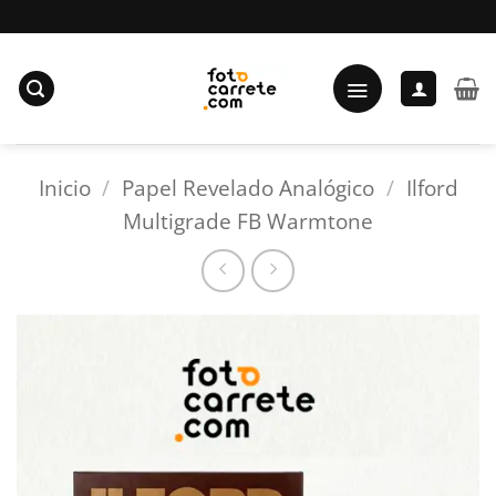
Saltar
al
contenido
Inicio
/
Papel Revelado Analógico
/
Ilford
Multigrade FB Warmtone