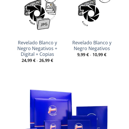
Revelado Blanco y
Revelado Blanco y
R
Negro Negativos +
Negro Negativos
N
Digital + Copias
Rango
9,99
€
-
10,99
€
de
Rango
24,99
€
-
26,99
€
precios:
de
desde
precios:
9,99 €
desde
hasta
24,99 €
10,99 €
hasta
26,99 €