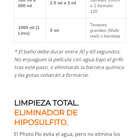
500 ml a
carretes 35mm
2.5 ml a 3 ml
600 ml
o 1 formato
120.
Tanques
1000 ml (1
5 ml
grandes (Multi-
Litro)
reel) o bandeja.
* El baño debe durar entre 30 y 60 segundos.
No enjuagues la película con agua bajo el grifo
tras este paso, o eliminarás la barrera química
y las gotas volverán a formarse.
LIMPIEZA TOTAL.
ELIMINADOR DE
HIPOSULFITO.
El Photo Flo evita el agua, pero no elimina los