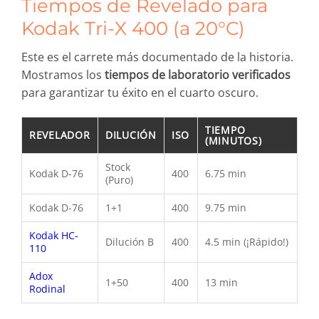
Tiempos de Revelado para
Kodak Tri-X 400 (a 20°C)
Este es el carrete más documentado de la historia.
Mostramos los
tiempos de laboratorio verificados
para garantizar tu éxito en el cuarto oscuro.
TIEMPO
REVELADOR
DILUCIÓN
ISO
(MINUTOS)
Stock
Kodak D-76
400
6.75 min
(Puro)
Kodak D-76
1+1
400
9.75 min
Kodak HC-
Dilución B
400
4.5 min (¡Rápido!)
110
Adox
1+50
400
13 min
Rodinal