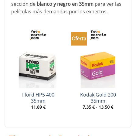
sección de
blanco y negro en 35mm
para ver las
películas más demandas por los expertos.
Oferta
O
Ilford HP5 400
Kodak Gold 200
35mm
35mm
Rango
11,89
€
7,35
€
-
13,50
€
de
precios:
desde
7,35 €
hasta
13,50 €