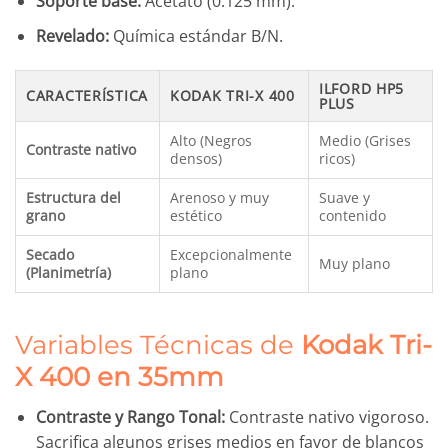
Soporte base:
Acetato (0.125 mm).
Revelado:
Química estándar B/N.
ILFORD HP5
CARACTERÍSTICA
KODAK TRI-X 400
PLUS
Alto (Negros
Medio (Grises
Contraste nativo
densos)
ricos)
Estructura del
Arenoso y muy
Suave y
grano
estético
contenido
Secado
Excepcionalmente
Muy plano
(Planimetría)
plano
Variables Técnicas de
Kodak Tri-
X 400 en 35mm
Contraste y Rango Tonal:
Contraste nativo vigoroso.
Sacrifica algunos grises medios en favor de blancos