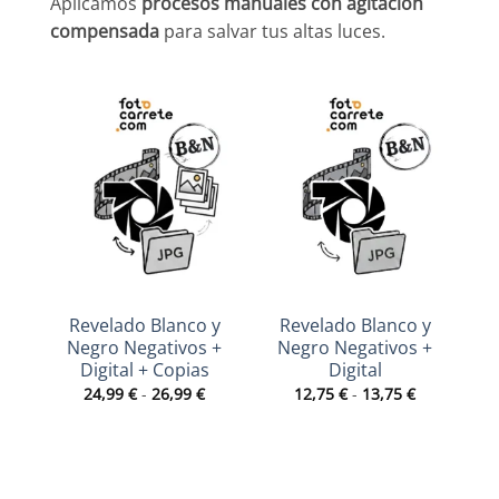
Aplicamos
procesos manuales con agitación
compensada
para salvar tus altas luces.
Revelado Blanco y
Revelado Blanco y
R
Negro Negativos +
Negro Negativos +
Digital + Copias
Digital
Rango
Rango
24,99
€
-
26,99
€
12,75
€
-
13,75
€
de
de
precios:
precios:
desde
desde
24,99 €
12,75 €
hasta
hasta
26,99 €
13,75 €