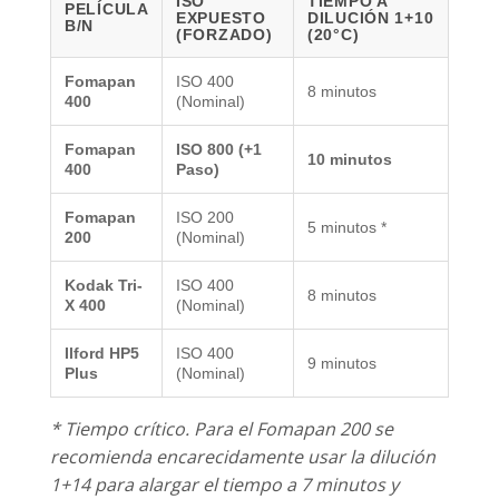
ISO
TIEMPO A
PELÍCULA
EXPUESTO
DILUCIÓN 1+10
B/N
(FORZADO)
(20°C)
Fomapan
ISO 400
8 minutos
400
(Nominal)
Fomapan
ISO 800 (+1
10 minutos
400
Paso)
Fomapan
ISO 200
5 minutos *
200
(Nominal)
Kodak Tri-
ISO 400
8 minutos
X 400
(Nominal)
Ilford HP5
ISO 400
9 minutos
Plus
(Nominal)
* Tiempo crítico. Para el Fomapan 200 se
recomienda encarecidamente usar la dilución
1+14 para alargar el tiempo a 7 minutos y