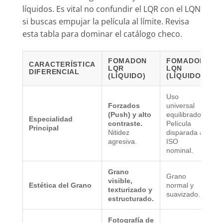
líquidos. Es vital no confundir el LQR con el LQN
si buscas empujar la película al límite. Revisa
esta tabla para dominar el catálogo checo.
FOMADON
FOMADON
CARACTERÍSTICA
LQR
LQN
E
DIFERENCIAL
(LÍQUIDO)
(LÍQUIDO)
(
Uso
E
Forzados
universal
(
(Push) y alto
equilibrado.
Especialidad
M
contraste.
Película
Principal
g
Nitidez
disparada a
a
agresiva.
ISO
g
nominal.
Grano
Grano
G
visible,
Estética del Grano
normal y
f
texturizado y
suavizado.
i
estructurado.
Fotografía de