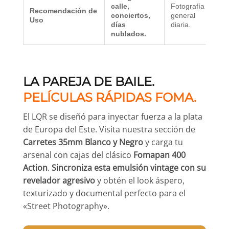
calle,
Fotografía
P
Recomendación de
conciertos,
general
r
Uso
días
diaria.
A
nublados.
LA PAREJA DE BAILE.
PELÍCULAS RÁPIDAS FOMA.
El LQR se diseñó para inyectar fuerza a la plata
de Europa del Este. Visita nuestra sección de
Carretes 35mm Blanco y Negro
y carga tu
arsenal con cajas del clásico
Fomapan 400
Action
.
Sincroniza esta emulsión vintage con su
revelador agresivo
y obtén el look áspero,
texturizado y documental perfecto para el
«Street Photography».