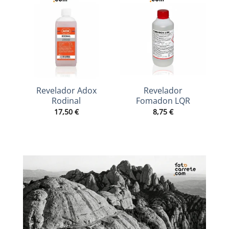
Revelador Adox
R
Revelador
Rodinal
Fomadon LQR
17,50
€
8,75
€