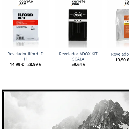
+
+
+
Revelador Ilford ID
Revelador ADOX KIT
Revelado
11
SCALA
10,50
Rango
14,99
€
-
28,99
€
59,64
€
de
precios:
desde
14,99 €
hasta
28,99 €