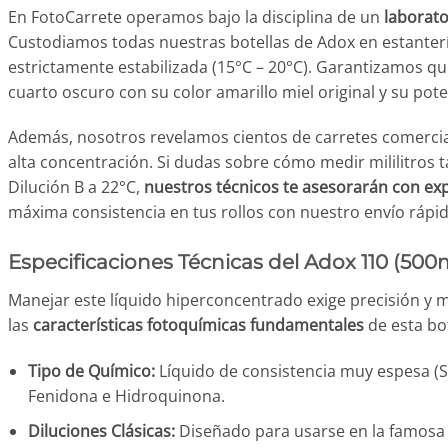
En FotoCarrete operamos bajo la disciplina de un
laborato
Custodiamos todas nuestras botellas de Adox en estanter
estrictamente estabilizada (15°C – 20°C). Garantizamos que
cuarto oscuro con su color amarillo miel original y su pote
Además, nosotros revelamos cientos de carretes comercial
alta concentración. Si dudas sobre cómo medir mililitros
Dilución B a 22°C,
nuestros técnicos te asesorarán con exp
máxima consistencia en tus rollos con nuestro envío rápi
Especificaciones Técnicas del Adox 110 (500
Manejar este líquido hiperconcentrado exige precisión y
las
características fotoquímicas fundamentales
de esta bot
Tipo de Químico:
Líquido de consistencia muy espesa (
Fenidona e Hidroquinona.
Diluciones Clásicas:
Diseñado para usarse en la famos