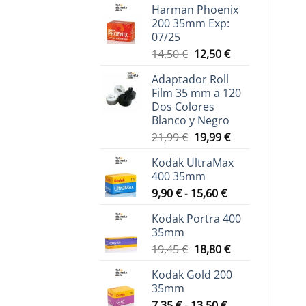
Harman Phoenix
200 35mm Exp:
07/25
El
El
14,50
€
12,50
€
precio
precio
Adaptador Roll
original
actual
Film 35 mm a 120
era:
es:
Dos Colores
14,50 €.
12,50 €.
Blanco y Negro
El
El
21,99
€
19,99
€
precio
precio
Kodak UltraMax
original
actual
400 35mm
era:
es:
Rango
9,90
€
-
15,60
€
21,99 €.
19,99 €.
de
Kodak Portra 400
precios:
35mm
desde
El
El
19,45
€
18,80
€
9,90 €
precio
precio
hasta
Kodak Gold 200
original
actual
15,60 €
35mm
era:
es:
Rango
7,35
€
-
13,50
€