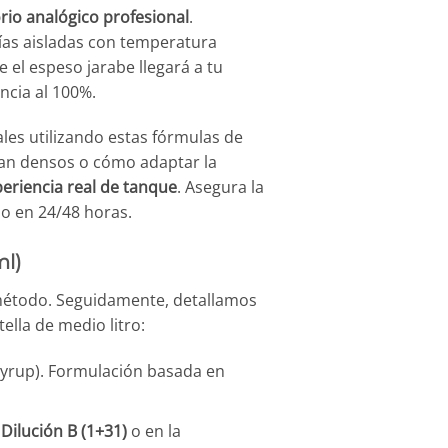
rio analógico profesional
.
ías aisladas con temperatura
 el espeso jarabe llegará a tu
ncia al 100%.
es utilizando estas fórmulas de
 tan densos o cómo adaptar la
eriencia real de tanque
. Asegura la
do en 24/48 horas.
ml)
 método. Seguidamente, detallamos
ella de medio litro:
Syrup). Formulación basada en
a
Dilución B (1+31)
o en la