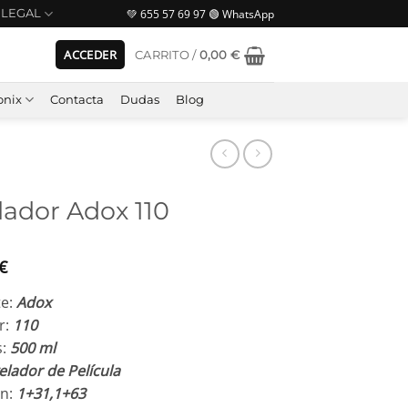
💚 655 57 69 97 🟢 WhatsApp
LEGAL
ACCEDER
CARRITO /
0,00
€
nix
Contacta
Dudas
Blog
lador Adox 110
€
te:
Adox
r:
110
s:
500 ml
elador de Película
ón:
1+31,1+63