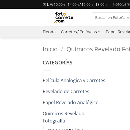
Saltar
🕒 L-V: 10:00h - 14:00h / 16:00h - 18:00h
FotoCar
al
Buscar
contenido
por:
Tienda
Carretes / Películas
Papel Revel
Inicio
/
Químicos Revelado Fot
CATEGORÍAS
Película Analógica y Carretes
Revelado de Carretes
Papel Revelado Analógico
Químicos Revelado
Fotografía