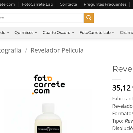
rete.com
FotoCarrete Lab
Contacta
Preguntas Frecuentes
ado
Químicos
Cuarto Oscuro
FotoCarrete Lab
Chamo
ografía
/
Revelador Película
Reve
35,12
Fabrican
Revelado
Formato
Tipo:
Rev
Disoluci