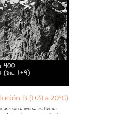
ución B (1+31 a 20°C)
 tiempos son universales. Hemos