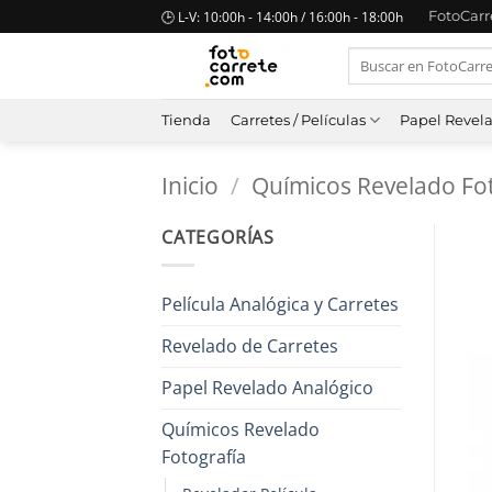
Saltar
🕒 L-V: 10:00h - 14:00h / 16:00h - 18:00h
FotoCar
al
Buscar
contenido
por:
Tienda
Carretes / Películas
Papel Revel
Inicio
/
Químicos Revelado Fot
CATEGORÍAS
Película Analógica y Carretes
Revelado de Carretes
Papel Revelado Analógico
Químicos Revelado
Fotografía