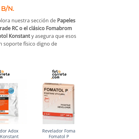
B/N.
plora nuestra sección de
Papeles
igrade RC o el clásico Fomabrom
otol Konstant
y asegura que esos
soporte físico digno de
+
+
Revelador Foma
Revelador Foma
dor Adox
Fomatol P
Fomatol PW
 Konstant