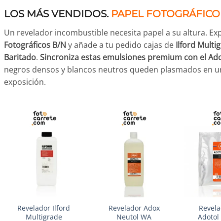
LOS MÁS VENDIDOS.
PAPEL FOTOGRÁFICO 
Un revelador incombustible necesita papel a su altura. Ex
Fotográficos B/N
y añade a tu pedido cajas de
Ilford Mult
Baritado
.
Sincroniza estas emulsiones premium con el Ad
negros densos y blancos neutros queden plasmados en un 
exposición.
+
+
+
Revelador Ilford
Revelador Adox
Revela
Multigrade
Neutol WA
Adotol