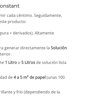
Konstant
rimir cada céntimo. Seguidamente,
ste producto:
pura + derivados). Altamente
ara generar directamente la
Solución
terior.
nte
1 Litro
o
5 Litros
de solución lista
tidad de
4 a 5 m² de papel
(unas 100
illante y frío (dependiendo de la