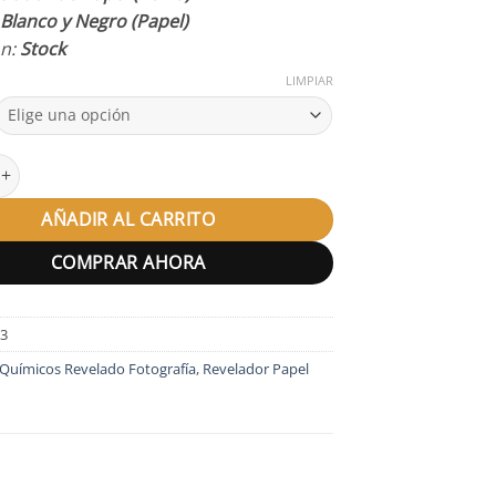
hasta
:
Blanco y Negro (Papel)
12,56 €
n:
Stock
LIMPIAR
 Adox Adotol Konstant cantidad
AÑADIR AL CARRITO
COMPRAR AHORA
23
Químicos Revelado Fotografía
,
Revelador Papel