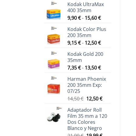
Kodak UltraMax
400 35mm
Rango
9,90
€
-
15,60
€
de
Kodak Color Plus
precios:
200 35mm
desde
Rango
9,15
€
-
12,50
€
9,90 €
de
hasta
Kodak Gold 200
precios:
15,60 €
35mm
desde
Rango
7,35
€
-
13,50
€
9,15 €
de
hasta
Harman Phoenix
precios:
12,50 €
200 35mm Exp:
desde
07/25
7,35 €
El
El
14,50
€
12,50
€
hasta
precio
precio
13,50 €
Adaptador Roll
original
actual
Film 35 mm a 120
era:
es:
Dos Colores
14,50 €.
12,50 €.
Blanco y Negro
El
El
21,99
€
19,99
€