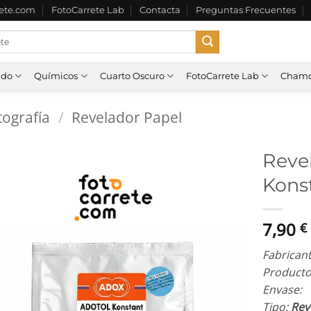
rete.com
FotoCarrete Lab
Contacta
Preguntas Frecuentes
ado
Químicos
Cuarto Oscuro
FotoCarrete Lab
Chamo
ografía
/
Revelador Papel
Reve
Kons
7,90
€
Fabrican
Producto
Envase:
1
Tipo:
Reve