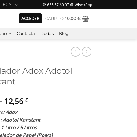
💚 655 57 69 97 🟢 WhatsApp
LEGAL
ACCEDER
CARRITO /
0,00
€
nix
Contacta
Dudas
Blog
lador Adox Adotol
tant
Rango
-
12,56
€
de
te
: Adox
precios:
:
Adotol Konstant
desde
 Litro / 5 Litros
7,90 €
lador de Papel (Polvo)