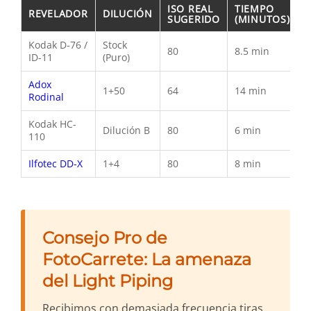
ISO REAL
TIEMPO
REVELADOR
DILUCIÓN
SUGERIDO
(MINUTOS)
Kodak D-76 /
Stock
80
8.5 min
ID-11
(Puro)
Adox
1+50
64
14 min
Rodinal
Kodak HC-
Dilución B
80
6 min
110
Ilfotec DD-X
1+4
80
8 min
Consejo Pro de
FotoCarrete: La amenaza
del Light Piping
Recibimos con demasiada frecuencia tiras