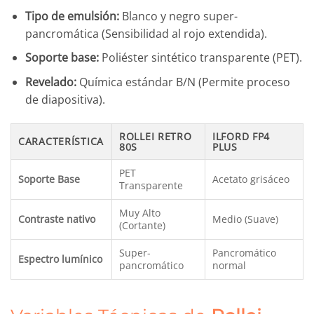
Tipo de emulsión:
Blanco y negro super-
pancromática (Sensibilidad al rojo extendida).
Soporte base:
Poliéster sintético transparente (PET).
Revelado:
Química estándar B/N (Permite proceso
de diapositiva).
ROLLEI RETRO
ILFORD FP4
CARACTERÍSTICA
80S
PLUS
PET
Soporte Base
Acetato grisáceo
Transparente
Muy Alto
Contraste nativo
Medio (Suave)
(Cortante)
Super-
Pancromático
Espectro lumínico
pancromático
normal