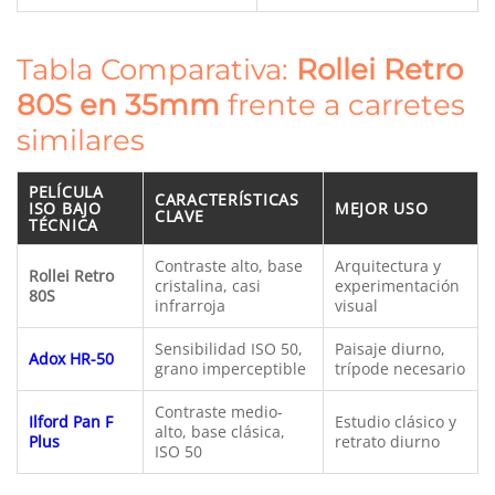
Tabla Comparativa:
Rollei Retro
80S en 35mm
frente a carretes
similares
PELÍCULA
CARACTERÍSTICAS
ISO BAJO
MEJOR USO
CLAVE
TÉCNICA
Contraste alto, base
Arquitectura y
Rollei Retro
cristalina, casi
experimentación
80S
infrarroja
visual
Sensibilidad ISO 50,
Paisaje diurno,
Adox HR-50
grano imperceptible
trípode necesario
Contraste medio-
Ilford Pan F
Estudio clásico y
alto, base clásica,
Plus
retrato diurno
ISO 50